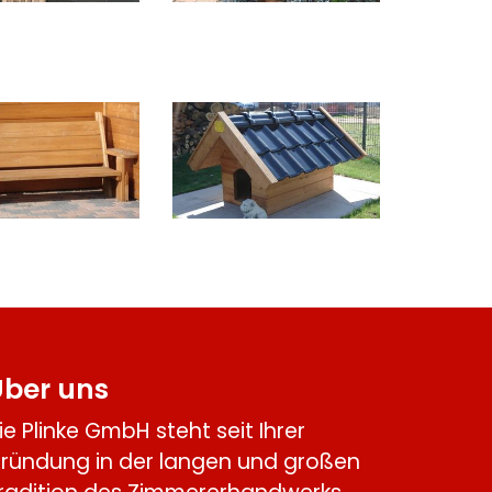
Über uns
ie Plinke GmbH steht seit Ihrer
ründung in der langen und großen