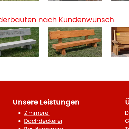
derbauten nach Kundenwunsch
Unsere Leistungen
Zimmerei
D
Dachdeckerei
G