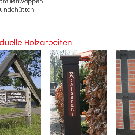
amilienwappen
undehütten
iduelle Holzarbeiten