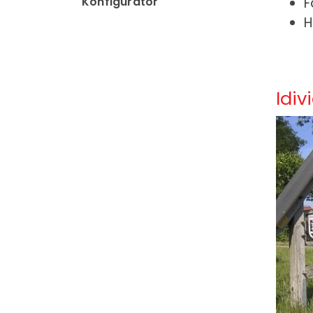
Konfigurator
F
H
Idiv