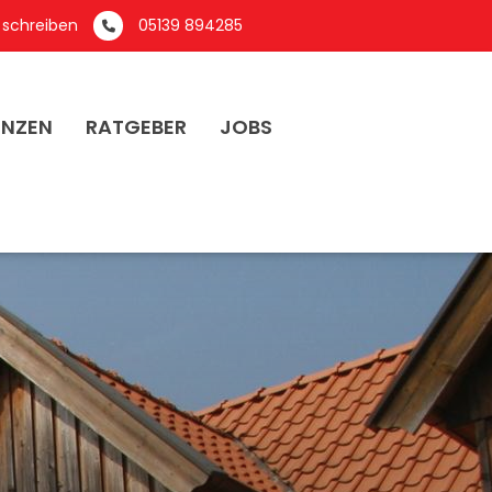
 schreiben
05139 894285
ENZEN
RATGEBER
JOBS