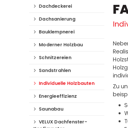
F
Dachdeckerei
Dachsanierung
Indi
Bauklempnerei
Neben
Moderner Holzbau
Reali
Schnitzereien
Holz
Holzg
Sandstrahlen
indiv
Individuelle Holzbauten
Zu un
beisp
Energieeffizienz
S
Saunabau
W
T
VELUX Dachfenster-