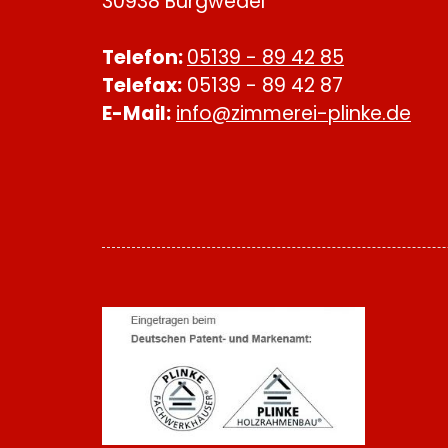
30938 Burgwedel
Telefon:
05139 - 89 42 85
Telefax:
05139 - 89 42 87
E-Mail:
info@zimmerei-plinke.de