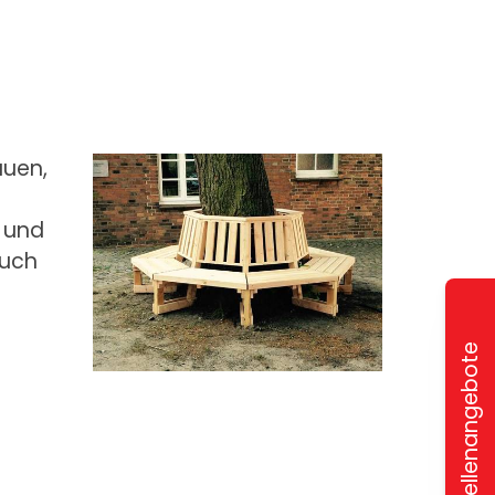
uen,
 und
auch
Stellenangebote