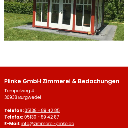
Plinke GmbH Zimmerei & Bedachungen
Tempelweg 4
30938 Burgwedel
Telefon:
05139 - 89 42 85
Telefax:
05139 - 89 42 87
E-Mail:
info@zimmerei-plinke.de